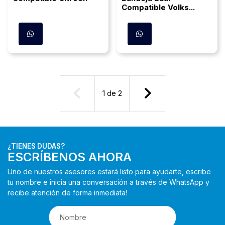
Compatible Volks...
1
de
2
¿TIENES DUDAS?
ESCRÍBENOS AHORA
Uno de nuestros asesores estará listo para ayudarte, escribe
tu nombre e inicia una conversación a través de WhatsApp y
recibe atención de forma inmediata!