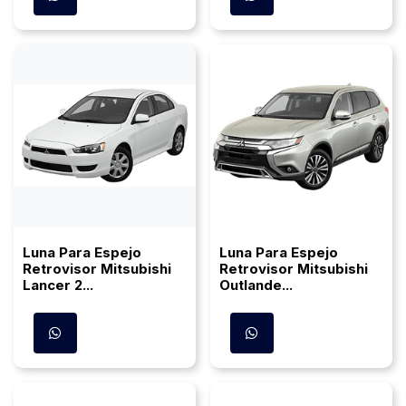
Luna Para Espejo
Luna Para Espejo
Retrovisor Mitsubishi
Retrovisor Mitsubishi
Lancer 2...
Outlande...