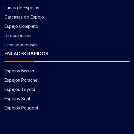
Lunas de Espejos
Carcasas de Espejo
Espejo Completo
Direccionales
Limpiaparabrisas
ENLACES RÁPIDOS
Espejos Nissan
Espejos Porsche
Espejos Toyota
Espejos Seat
Espejos Peugeot