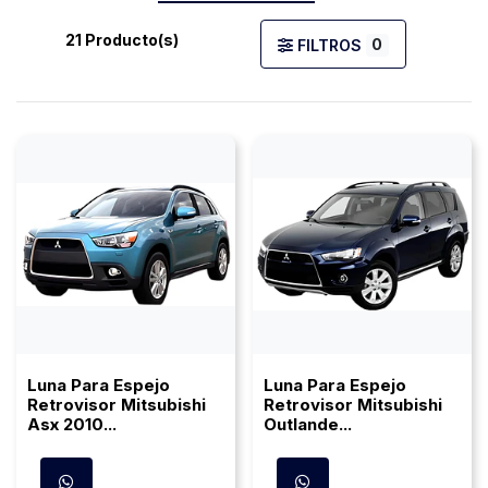
21 Producto(s)
0
FILTROS
Luna Para Espejo
Luna Para Espejo
Retrovisor Mitsubishi
Retrovisor Mitsubishi
Asx 2010...
Outlande...