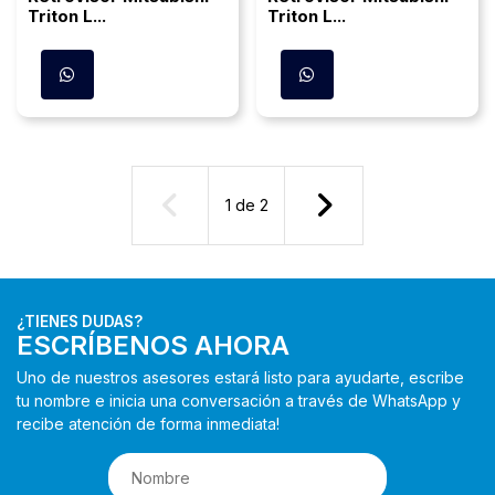
Triton L...
Triton L...
1
de
2
¿TIENES DUDAS?
ESCRÍBENOS AHORA
Uno de nuestros asesores estará listo para ayudarte, escribe
tu nombre e inicia una conversación a través de WhatsApp y
recibe atención de forma inmediata!