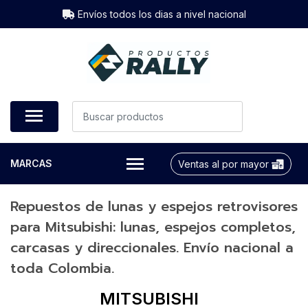
Envíos todos los dias a nivel nacional
MARCAS
Ventas al por mayor
Repuestos de lunas y espejos retrovisores
para Mitsubishi: lunas, espejos completos,
carcasas y direccionales. Envío nacional a
toda Colombia.
MITSUBISHI