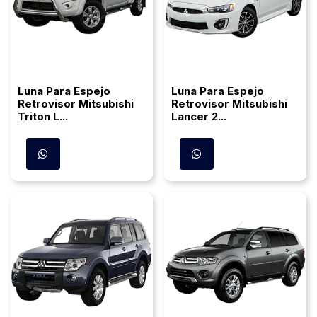
Luna Para Espejo
Luna Para Espejo
Retrovisor Mitsubishi
Retrovisor Mitsubishi
Triton L...
Lancer 2...