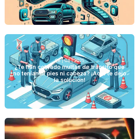
08 | 04 | 2025
¿Te han cobrado multas de tránsito que
no tenían ni pies ni cabeza? ¡Aquí te dejo
la solución!