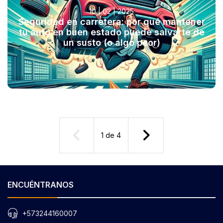
10 | 02 | 2025
Seguridad en carretera: por qué mantener
tu auto en buen estado puede salvarte de
un susto (o algo peor)
1
de
4
ENCUÉNTRANOS
+573244160007