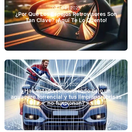
07 | 04 | 2025
¿Por Qué Los Espejos Retrovisores Son
Tan Clave? ¡Aquí Te Lo Cuento!
16 | 03 | 2025
¿Has estado conduciendo bajo un
aguacero torrencial y tus limpiaparabrisas
no funcionan?