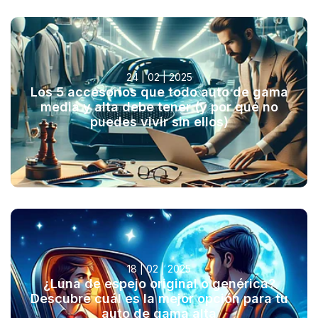
24 | 02 | 2025
Los 5 accesorios que todo auto de gama
media y alta debe tener (y por qué no
puedes vivir sin ellos)
18 | 02 | 2025
¿Luna de espejo original o genérica?
Descubre cuál es la mejor opción para tu
auto de gama alta