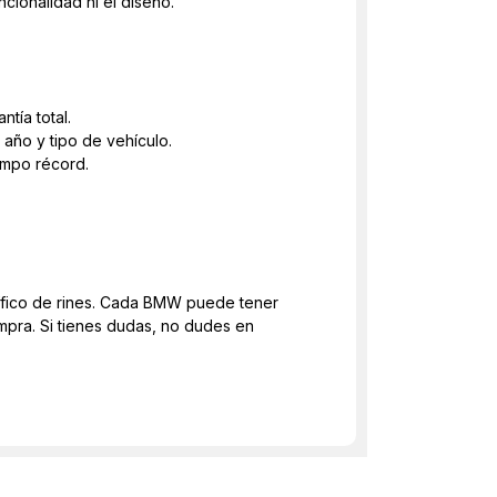
ionalidad ni el diseño.
tía total.
año y tipo de vehículo.
empo récord.
fico de rines. Cada BMW puede tener
mpra. Si tienes dudas, no dudes en