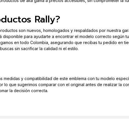
oductos de alta gama a precios accesibles, sin comprometer la func
oductos Rally?
roductos son nuevos, homologados y respaldados por nuestra garan
 disponible para ayudarte a encontrar el modelo correcto según tu 
gamos en todo Colombia, asegurando que recibas tu pedido en ti
scas sin sacrificar la calidad ni el estilo.
s medidas y compatibilidad de este emblema con tu modelo especí
r lo que sugerimos comparar con el original antes de realizar la co
mar la decisión correcta.