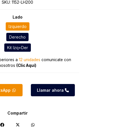
SKU:
1152-LH200
Lado
Izquierdo
Derecho
Kit Izq+Der
eriores a
12 unidades
comunicate con
nosotros
(Clic Aquí)
atsApp
Llamar ahora
Compartir