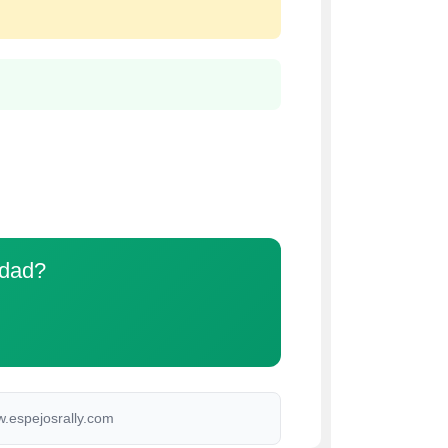
idad?
w.espejosrally.com