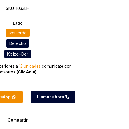
SKU:
1033LH
Lado
Izquierdo
Derecho
Kit Izq+Der
eriores a
12 unidades
comunicate con
nosotros
(Clic Aquí)
atsApp
Llamar ahora
Compartir