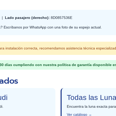
E |
Lado pasajero (derecho):
8D0857536E
a? Escríbanos por WhatsApp con una foto de su espejo actual.
ra instalación correcta, recomendamos asistencia técnica especializa
30 días cumpliendo con nuestra política de garantía disponible en
nados
udi
Todas las Lun
di.
Encuentra la luna exacta para
Ver catálogo →