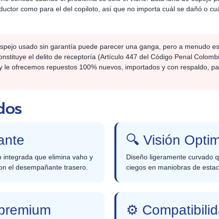
nductor como para el del copiloto, así que no importa cuál se dañó o cuá
 espejo usado sin garantía puede parecer una ganga, pero a menudo e
onstituye el delito de receptoría (Artículo 447 del Código Penal Colom
ly le ofrecemos repuestos 100% nuevos, importados y con respaldo, pa
dos
ante
🔍 Visión Opti
 integrada que elimina vaho y
Diseño ligeramente curvado q
on el desempañante trasero.
ciegos en maniobras de estaci
o premium
⚙️ Compatibili