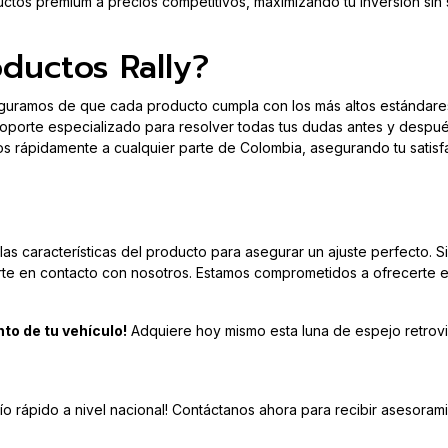
os premium a precios competitivos, maximizando tu inversión sin sac
oductos Rally?
uramos de que cada producto cumpla con los más altos estándares
porte especializado para resolver todas tus dudas antes y despué
 rápidamente a cualquier parte de Colombia, asegurando tu satisf
 características del producto para asegurar un ajuste perfecto. Si
te en contacto con nosotros. Estamos comprometidos a ofrecerte el
nto de tu vehículo!
Adquiere hoy mismo esta luna de espejo retrovi
ío rápido a nivel nacional! Contáctanos ahora para recibir asesoram