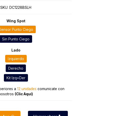
SKU:
DC1228BSLH
Wing Spot
Sensor Punto Ciego
Sin Punto Ciego
Lado
Izquierdo
Derecho
Kit Izq+Der
eriores a
12 unidades
comunicate con
nosotros
(Clic Aquí)