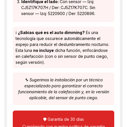
Identifique el lado:
Con sensor — Izq:
CJ5Z17K707H / Der: CJ5Z17K707C. Sin
sensor — Izq: 5220900 / Der: 5220896.
ℹ️
¿Sabías qué es el auto dimming?
Es una
tecnología que oscurece automáticamente el
espejo para reducir el deslumbramiento nocturno.
Esta luna
no incluye
dicha función, enfocándose
en calefacción (con o sin sensor de punto ciego,
según versión).
🔧 Sugerimos la instalación por un técnico
especializado para garantizar el correcto
funcionamiento de la calefacción y, en la versión
aplicable, del sensor de punto ciego.
🛡️ Garantía de 30 días
Cumpliendo con nuestra política de garantía