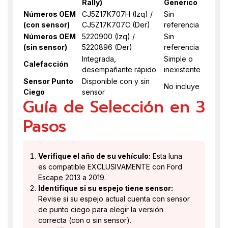
Rally)
Genérico
Números OEM
CJ5Z17K707H (Izq) /
Sin
(con sensor)
CJ5Z17K707C (Der)
referencia
Números OEM
5220900 (Izq) /
Sin
(sin sensor)
5220896 (Der)
referencia
Integrada,
Simple o
Calefacción
desempañante rápido
inexistente
Sensor Punto
Disponible con y sin
No incluye
Ciego
sensor
Guía de Selección en 3
Pasos
Verifique el año de su vehículo:
Esta luna
es compatible EXCLUSIVAMENTE con Ford
Escape 2013 a 2019.
Identifique si su espejo tiene sensor:
Revise si su espejo actual cuenta con sensor
de punto ciego para elegir la versión
correcta (con o sin sensor).