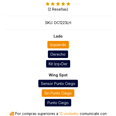
(2 Reseñas)
SKU:
DC1223LH
Lado
Izquierdo
Derecho
Kit Izq+Der
Wing Spot
Sensor Punto Ciego
Sin Punto Ciego
Punto Ciego
Por compras superiores a
12 unidades
comunicate con