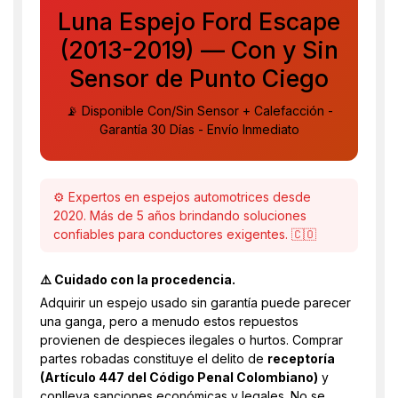
Luna Espejo Ford Escape
(2013-2019) — Con y Sin
Sensor de Punto Ciego
📡 Disponible Con/Sin Sensor + Calefacción -
Garantía 30 Días - Envío Inmediato
⚙️ Expertos en espejos automotrices desde
2020. Más de 5 años brindando soluciones
confiables para conductores exigentes. 🇨🇴
⚠️ Cuidado con la procedencia.
Adquirir un espejo usado sin garantía puede parecer
una ganga, pero a menudo estos repuestos
provienen de despieces ilegales o hurtos. Comprar
partes robadas constituye el delito de
receptoría
(Artículo 447 del Código Penal Colombiano)
y
conlleva sanciones económicas y legales. No se