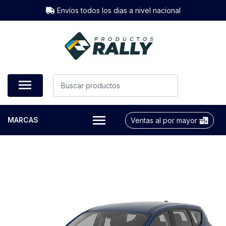
Envíos todos los dias a nivel nacional
MARCAS
Ventas al por mayor