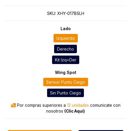
SKU:
XHY-017BSLH
Lado
Izquierdo
Derecho
Kit Izq+Der
Wing Spot
Sensor Punto Ciego
Sin Punto Ciego
Por compras superiores a
12 unidades
comunicate con
nosotros
(Clic Aquí)