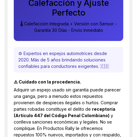
Calefacción y Ajuste
Perfecto
🌡️ Calefacción Integrada + Versión con Sensor -
Garantía 30 Días - Envío Inmediato
⚙️ Expertos en espejos automotrices desde
2020. Más de 5 años brindando soluciones
confiables para conductores exigentes. 🇨🇴
⚠️ Cuidado con la procedencia.
Adquirir un espejo usado sin garantía puede parecer
una ganga, pero a menudo estos repuestos
provienen de despieces ilegales o hurtos. Comprar
partes robadas constituye el delito de
receptoría
(Artículo 447 del Código Penal Colombiano)
y
conlleva sanciones económicas y legales. No se
complique. En Productos Rally le ofrecemos
repuestos 100% nuevos, importados y con respaldo,