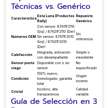
Técnicas vs. Genérico
Esta Luna (Productos
Repuesto
Característica
Rally)
Genérico
Con sensor: 87611F2110
(Izq) / 87621F2110 (Der)
Sin
Números OEM
Sin sensor: 87611F2010
referencia
(Izq) / 87621F2010
(Der)
Integrada, activación
Simple o
Calefacción
con desempañante
inexistente
Sensor punto
Disponible con o sin
No
ciego
sensor
especificado
100% nuevo,
Origen
Condición
homologado, garantía
incierto
total
Incoloro, alta
Calidad
Cristal
transparencia
variable
Guía de Selección en 3