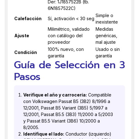
Der: 1J1857522B (tb.
6N1857522C)
Simple o
Calefacción
Sí, activación < 30 seg
inexistente
Milimétrico, validado
Medidas
Ajuste
con catálogo del
genéricas,
proveedor
mal ajuste
100% nuevo, con
Usado o sin
Condición
garantía
garantía
Guía de Selección en 3
Pasos
Verifique el año y carrocería:
Compatible
con Volkswagen Passat B5 (3B2) 8/1996 a
12/2001, Passat B5 Variant (3B5) 5/1997 a
12/2001, Passat B5.5 (3B3) 11/2000 a 5/2003
y Passat B5.5 Variant (3B6) 10/2000 a
8/2005.
Identifique el lado:
Conductor (izquierdo)