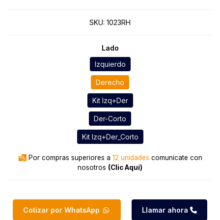
SKU:
1023RH
Lado
Izquierdo
Derecho
Kit Izq+Der
Der-Corto
Kit Izq+Der_Corto
Por compras superiores a
12 unidades
comunicate con
nosotros
(Clic Aquí)
Cotizar por WhatsApp
Llamar ahora