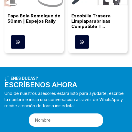
Tapa Bola Remolque de
Escobilla Trasera
50mm | Espejos Rally
Limpiaparabrisas
Compatible T...
¿TIENES DUDAS?
ESCRÍBENOS AHORA
Uno de nuestros asesores estará listo para ayudarte, escribe
tu nombre e inicia una conversación a través de WhatsApp y
recibe atención de forma inmediata!