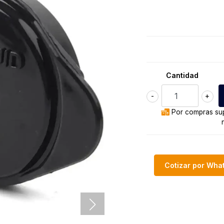
Cantidad
-
+
Por compras sup
Cotizar por Wh