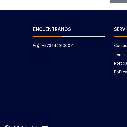
ENCUÉNTRANOS
SERVI
+573244160007
Contac
Términ
Políti
Polític