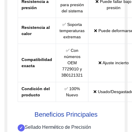
Resistencia a
❌ Puede fallar bajo
para presión
presión
presión
del sistema
✅ Soporta
Resistencia al
temperaturas
❌ Puede deformars
calor
extremas
✅ Con
números
Compatibilidad
OEM
❌ Ajuste incierto
exacta
7729010 y
3B0121321
Condición del
✅ 100%
❌ Usado/Desgastad
producto
Nuevo
Beneficios Principales
Sellado Hermético de Precisión
✓